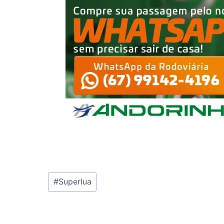
Tags
#
Superlua
do
Post: