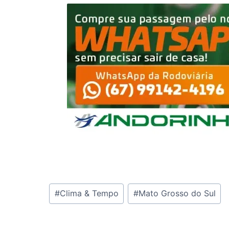
Tags
#
Clima & Tempo
#
Mato Grosso do Sul
do
Post: