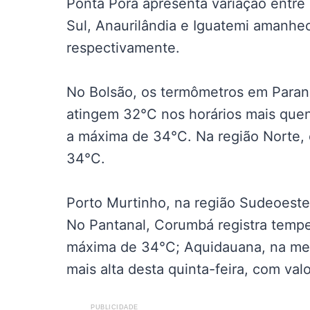
Ponta Porã apresenta variação entre
Sul, Anaurilândia e Iguatemi aman
respectivamente.
No Bolsão, os termômetros em Parana
atingem 32°C nos horários mais quen
a máxima de 34°C. Na região Norte, 
34°C.
Porto Murtinho, na região Sudeoest
No Pantanal, Corumbá registra temp
máxima de 34°C; Aquidauana, na mes
mais alta desta quinta-feira, com va
PUBLICIDADE