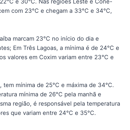
 22°C e 30°C. Nas regiões Leste e Cone-
hecem com 23°C e chegam a 33°C e 34°C,
íba marcam 23°C no início do dia e
tes; Em Três Lagoas, a mínima é de 24°C e
os valores em Coxim variam entre 23°C e
e, tem mínima de 25°C e máxima de 34°C.
eratura mínima de 26°C pela manhã e
ma região, é responsável pela temperatura
lores que variam entre 24°C e 35°C.