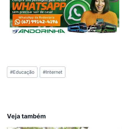
Tags
#
Educação
#
Internet
do
Post:
Veja também