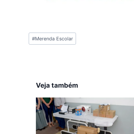
Tags
#
Merenda Escolar
do
Post:
Veja também