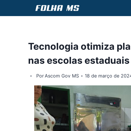
Pular
para
o
Conteúdo
Tecnologia otimiza pl
nas escolas estaduais
Por
Ascom Gov MS
18 de março de 202