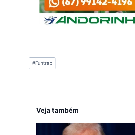
Tags
#
Funtrab
do
Post:
Veja também