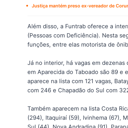
Justiça mantém preso ex-vereador de Coru
Além disso, a Funtrab oferece a int
(Pessoas com Deficiência). Nesta se
funções, entre elas motorista de ônib
Já no interior, há vagas em dezenas
em Aparecida do Taboado são 89 e 
aparece na lista com 121 vagas, Bat
com 246 e Chapadão do Sul com 322
Também aparecem na lista Costa Ric
(294), Itaquiraí (59), Ivinhema (67), 
Sul (44), Nova Andradina (91), Parana