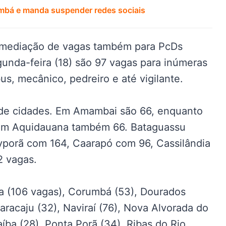
mbá e manda suspender redes sociais
ermediação de vagas também para PcDs
gunda-feira (18) são 97 vagas para inúmeras
us, mecânico, pedreiro e até vigilante.
 de cidades. Em Amambai são 66, enquanto
em Aquidauana também 66. Bataguassu
ayporã com 164, Caarapó com 96, Cassilândia
 vagas.
a (106 vagas), Corumbá (53), Dourados
Maracaju (32), Naviraí (76), Nova Alvorada do
íba (28), Ponta Porã (34), Ribas do Rio