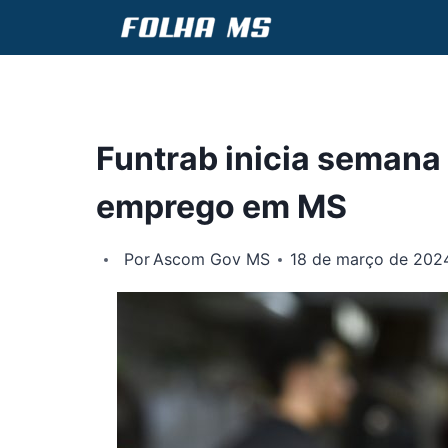
Pular
para
o
Conteúdo
Funtrab inicia semana
emprego em MS
Por
Ascom Gov MS
18 de março de 202