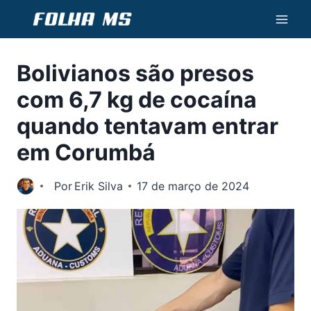
Pular
para
o
Bolivianos são presos
Conteúdo
com 6,7 kg de cocaína
quando tentavam entrar
em Corumbá
Por
Erik Silva
17 de março de 2024