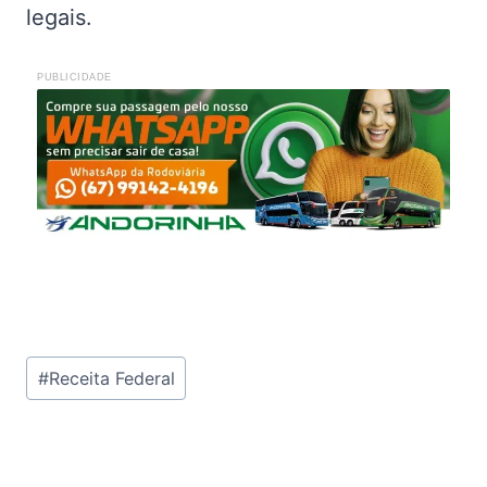
legais.
PUBLICIDADE
Tags
#
Receita Federal
do
Post: