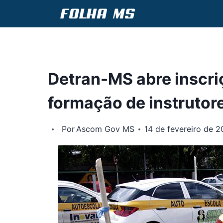
Pular
para
o
Conteúdo
Detran-MS abre inscri
formação de instrutore
Por
Ascom Gov MS
14 de fevereiro de 