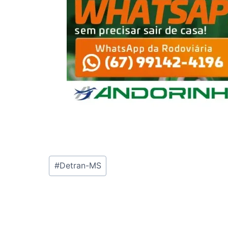
Tags
#
Detran-MS
do
Post: