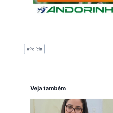
Tags
#
Polícia
do
Post:
Veja também