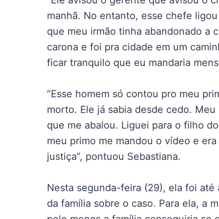
“Ele avisou o gerente que avisou o c
manhã. No entanto, esse chefe ligou 
que meu irmão tinha abandonado a c
carona e foi pra cidade em um caminh
ficar tranquilo que eu mandaria mens
“Esse homem só contou pro meu prim
morto. Ele já sabia desde cedo. Meu
que me abalou. Liguei para o filho d
meu primo me mandou o vídeo e era
justiça”, pontuou Sebastiana.
Nesta segunda-feira (29), ela foi at
da família sobre o caso. Para ela, a 