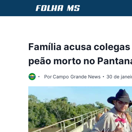
Pular
para
o
Conteúdo
Família acusa colegas
peão morto no Pantan
Por
Campo Grande News
30 de jane