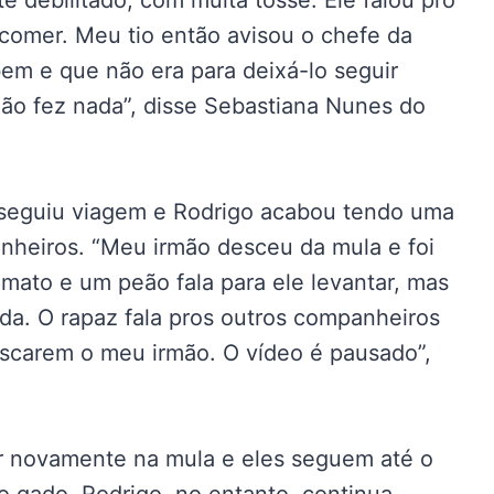
e debilitado, com muita tosse. Ele falou pro
 comer. Meu tio então avisou o chefe da
em e que não era para deixá-lo seguir
não fez nada”, disse Sebastiana Nunes do
o seguiu viagem e Rodrigo acabou tendo uma
anheiros. “Meu irmão desceu da mula e foi
 mato e um peão fala para ele levantar, mas
da. O rapaz fala pros outros companheiros
uscarem o meu irmão. O vídeo é pausado”,
ir novamente na mula e eles seguem até o