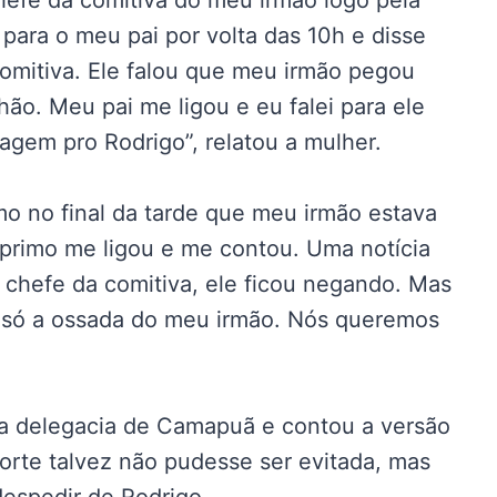
hefe da comitiva do meu irmão logo pela
para o meu pai por volta das 10h e disse
omitiva. Ele falou que meu irmão pegou
ão. Meu pai me ligou e eu falei para ele
agem pro Rodrigo”, relatou a mulher.
o no final da tarde que meu irmão estava
 primo me ligou e me contou. Uma notícia
o chefe da comitiva, ele ficou negando. Mas
 só a ossada do meu irmão. Nós queremos
é a delegacia de Camapuã e contou a versão
morte talvez não pudesse ser evitada, mas