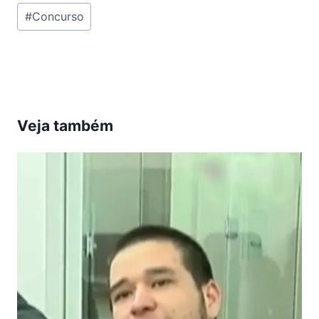
Tags
#
Concurso
do
Post:
Veja também