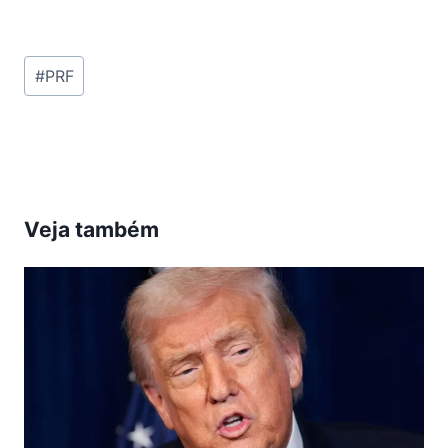
Tags
#
PRF
do
Post:
Veja também