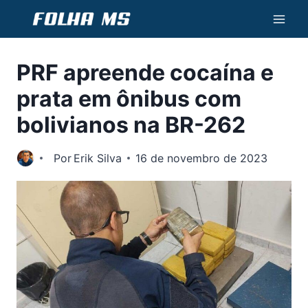
Pular
para
o
PRF apreende cocaína e
Conteúdo
prata em ônibus com
bolivianos na BR-262
Por
Erik Silva
16 de novembro de 2023