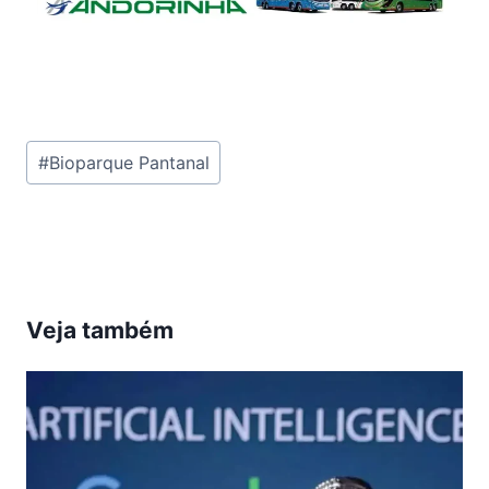
Tags
#
Bioparque Pantanal
do
Post:
Veja também