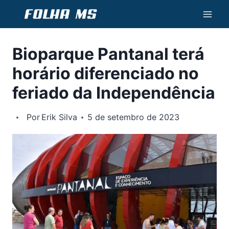
Pular
para
o
Bioparque Pantanal terá
Conteúdo
horário diferenciado no
feriado da Independência
Por
Erik Silva
5 de setembro de 2023