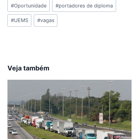
#
Oportunidade
#
portadores de diploma
Post:
#
UEMS
#
vagas
Veja também