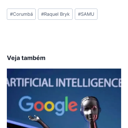
Tags
#
Corumbá
#
Raquel Bryk
#
SAMU
do
Post:
Veja também