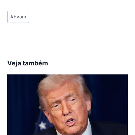
Tags
#
Evam
do
Post:
Veja também