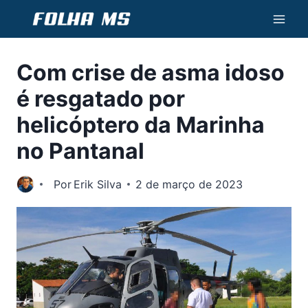
Pular
para
o
Com crise de asma idoso
Conteúdo
é resgatado por
helicóptero da Marinha
no Pantanal
Por
Erik Silva
2 de março de 2023