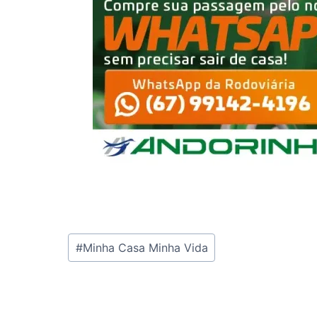
Tags
#
Minha Casa Minha Vida
do
Post: