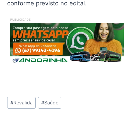
conforme previsto no edital.
PUBLICIDADE
Tags
#
Revalida
#
Saúde
do
Post: