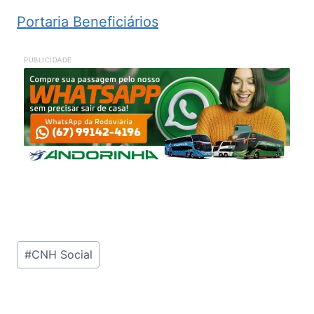
Portaria Beneficiários
PUBLICIDADE
Tags
#
CNH Social
do
Post: