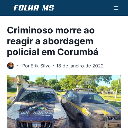
Pular
para
o
Criminoso morre ao
Conteúdo
reagir a abordagem
policial em Corumbá
Por
Erik Silva
18 de janeiro de 2022