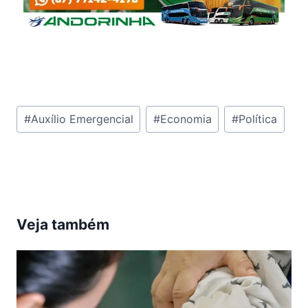
Tags
#
Auxílio Emergencial
#
Economia
#
Política
do
Post:
Veja também