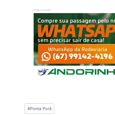
PUBLICIDADE
Tags
#
Ponta Porã
do