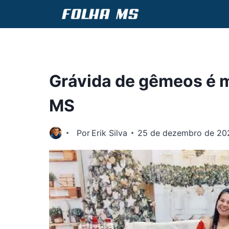
Pular
para
o
Conteúdo
Grávida de gêmeos é mo
MS
Por
Erik Silva
25 de dezembro de 20