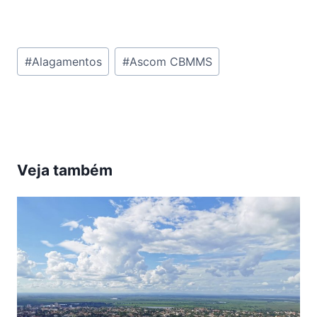
Tags
#
Alagamentos
#
Ascom CBMMS
do
Post:
Veja também