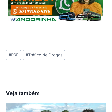
Tags
#
PRF
#
Tráfico de Drogas
do
Post:
Veja também