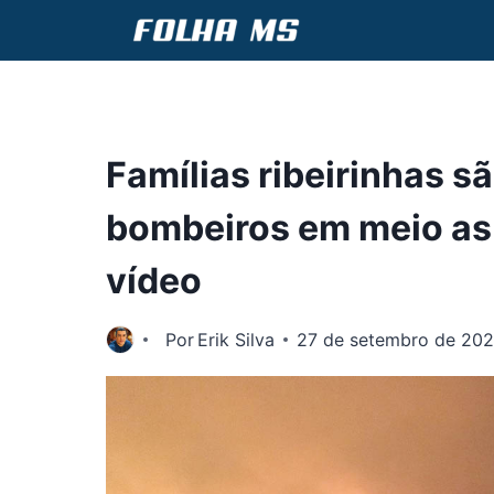
Pular
para
o
Conteúdo
Famílias ribeirinhas s
bombeiros em meio as
vídeo
Por
Erik Silva
27 de setembro de 202