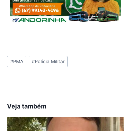
Tags
#
PMA
#
Polícia Militar
do
Post:
Veja também