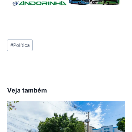
Tags
#
Política
do
Post:
Veja também