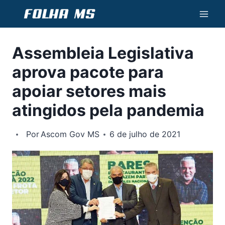
Pular
para
o
Assembleia Legislativa
Conteúdo
aprova pacote para
apoiar setores mais
atingidos pela pandemia
Por
Ascom Gov MS
6 de julho de 2021