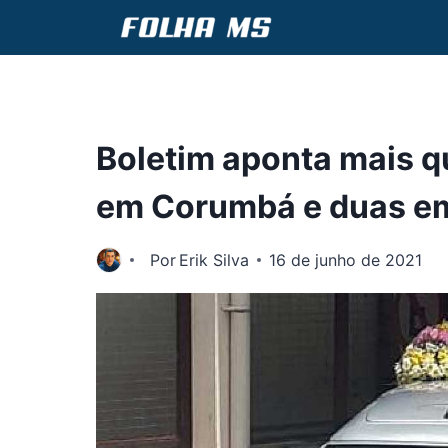
Pular
para
o
Conteúdo
Boletim aponta mais q
em Corumbá e duas em
Por
Erik Silva
16 de junho de 2021