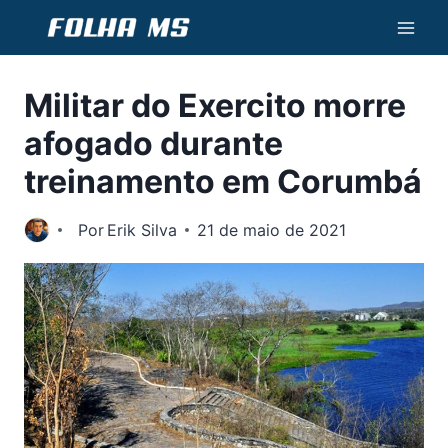
Pular
para
o
Militar do Exercito morre
Conteúdo
afogado durante
treinamento em Corumbá
Por
Erik Silva
21 de maio de 2021