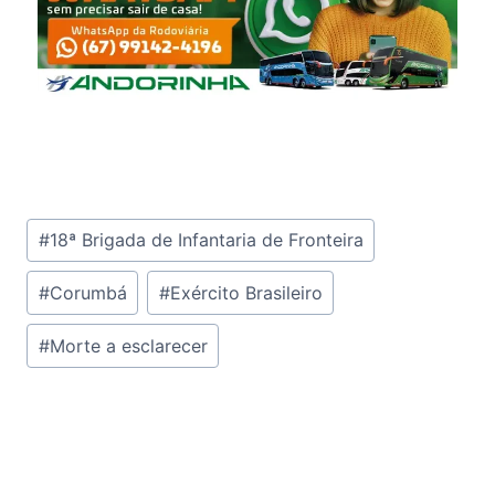
Tags
#
18ª Brigada de Infantaria de Fronteira
do
#
Corumbá
#
Exército Brasileiro
Post:
#
Morte a esclarecer