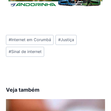
Tags
#
Internet em Corumbá
#
Justiça
do
#
Sinal de internet
Post:
Veja também