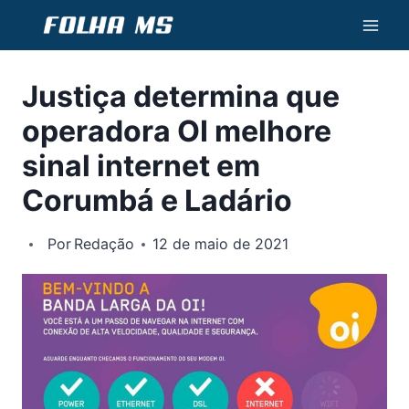
Pular
para
o
Justiça determina que
Conteúdo
operadora OI melhore
sinal internet em
Corumbá e Ladário
Por
Redação
12 de maio de 2021