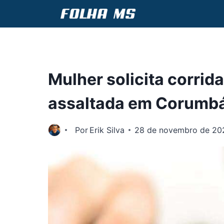
Pular
para
o
Conteúdo
Mulher solicita corrid
assaltada em Corumb
Por
Erik Silva
28 de novembro de 20