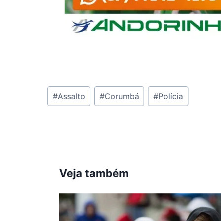
Tags
#
Assalto
#
Corumbá
#
Polícia
do
Post:
Veja também