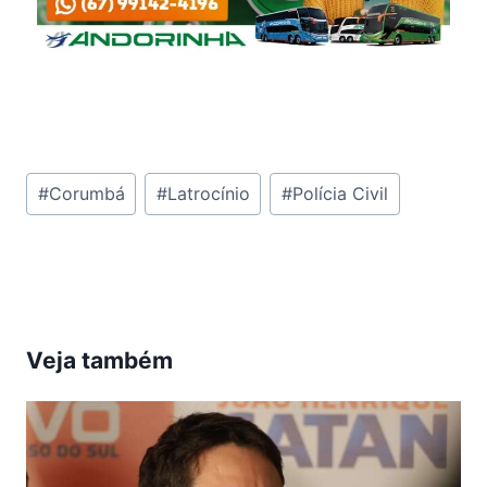
Tags
#
Corumbá
#
Latrocínio
#
Polícia Civil
do
Post:
Veja também