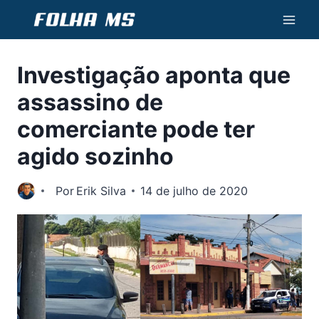
Pular
para
o
Investigação aponta que
Conteúdo
assassino de
comerciante pode ter
agido sozinho
Por
Erik Silva
14 de julho de 2020