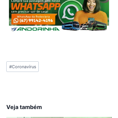
Tags
#
Coronavírus
do
Post:
Veja também