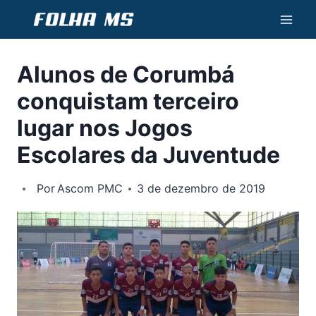
Pular
para
o
Alunos de Corumbá
Conteúdo
conquistam terceiro
lugar nos Jogos
Escolares da Juventude
Por
Ascom PMC
3 de dezembro de 2019