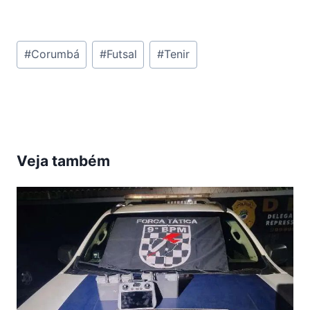
Tags
#
Corumbá
#
Futsal
#
Tenir
do
Post:
Veja também