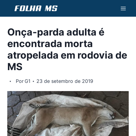
Pular
para
o
Onça-parda adulta é
Conteúdo
encontrada morta
atropelada em rodovia de
MS
Por
G1
23 de setembro de 2019