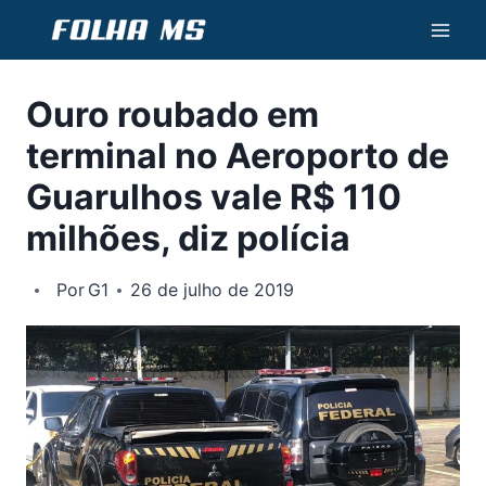
Pular
para
o
Ouro roubado em
Conteúdo
terminal no Aeroporto de
Guarulhos vale R$ 110
milhões, diz polícia
Por
G1
26 de julho de 2019