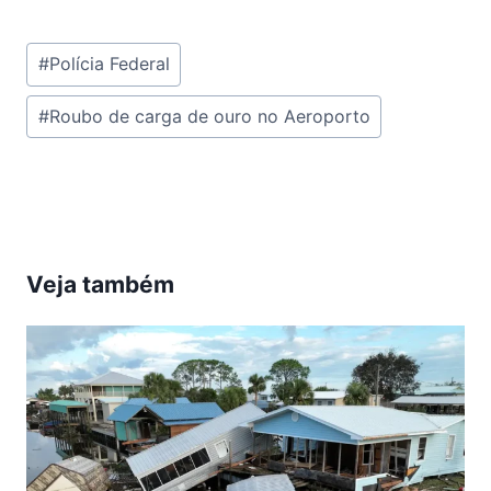
Tags
#
Polícia Federal
do
#
Roubo de carga de ouro no Aeroporto
Post:
Veja também