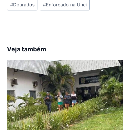
Tags
#
Dourados
#
Enforcado na Unei
do
Post:
Veja também