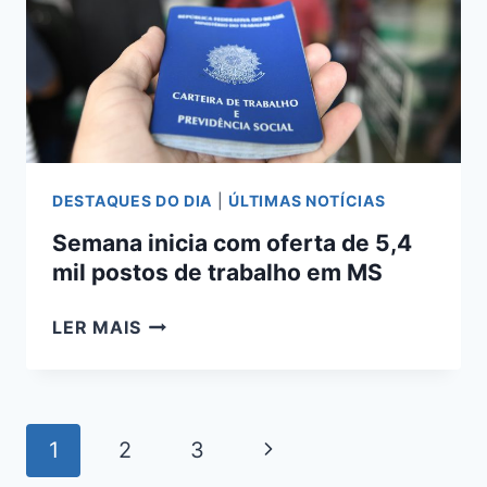
SEGUNDO
DO
BRASIL
EM
TAXA
DE
OCUPAÇÃO
DESTAQUES DO DIA
|
ÚLTIMAS NOTÍCIAS
Semana inicia com oferta de 5,4
mil postos de trabalho em MS
SEMANA
LER MAIS
INICIA
COM
OFERTA
DE
Navegação
Página
1
2
3
5,4
da
MIL