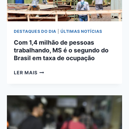
GROSSO
DO
SUL
DESTAQUES DO DIA
|
ÚLTIMAS NOTÍCIAS
Com 1,4 milhão de pessoas
trabalhando, MS é o segundo do
Brasil em taxa de ocupação
COM
LER MAIS
1,4
MILHÃO
DE
PESSOAS
TRABALHANDO,
MS
É
O