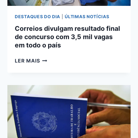
DESTAQUES DO DIA
|
ÚLTIMAS NOTÍCIAS
Correios divulgam resultado final
de concurso com 3,5 mil vagas
em todo o país
CORREIOS
LER MAIS
DIVULGAM
RESULTADO
FINAL
DE
CONCURSO
COM
3,5
MIL
VAGAS
EM