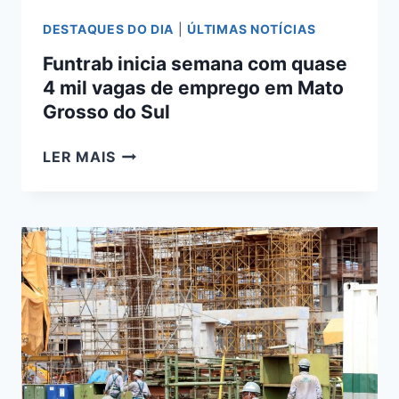
DESTAQUES DO DIA
|
ÚLTIMAS NOTÍCIAS
Funtrab inicia semana com quase
4 mil vagas de emprego em Mato
Grosso do Sul
FUNTRAB
LER MAIS
INICIA
SEMANA
COM
QUASE
4
MIL
VAGAS
DE
EMPREGO
EM
MATO