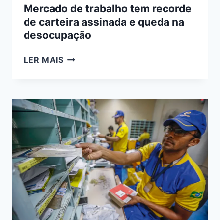
Mercado de trabalho tem recorde
de carteira assinada e queda na
desocupação
MERCADO
LER MAIS
DE
TRABALHO
TEM
RECORDE
DE
CARTEIRA
ASSINADA
E
QUEDA
NA
DESOCUPAÇÃO