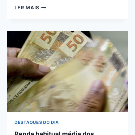
LEI
LER MAIS
GARANTE
A
ESTUDANTES
COM
DEFICIÊNCIA
VAGAS
DE
ESTÁGIO
NOS
ÓRGÃOS
ESTADUAIS
DESTAQUES DO DIA
Renda habitual média dos