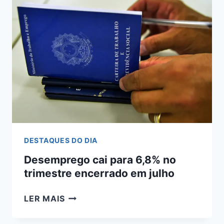
ATINGEM
MENOR
NÍVEL
NO
PAÍS
DESDE
2012
DESTAQUES DO DIA
Desemprego cai para 6,8% no
trimestre encerrado em julho
DESEMPREGO
LER MAIS
CAI
PARA