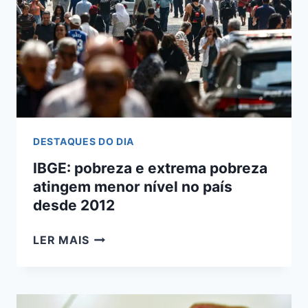
CIDADÃO
DESTAQUES DO DIA
IBGE: pobreza e extrema pobreza
atingem menor nível no país
desde 2012
IBGE:
LER MAIS
POBREZA
E
EXTREMA
POBREZA