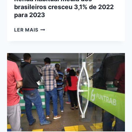
brasileiros cresceu 3,1% de 2022
para 2023
RENDA
LER MAIS
HABITUAL
MÉDIA
DOS
BRASILEIROS
CRESCEU
3,1%
DE
2022
PARA
2023