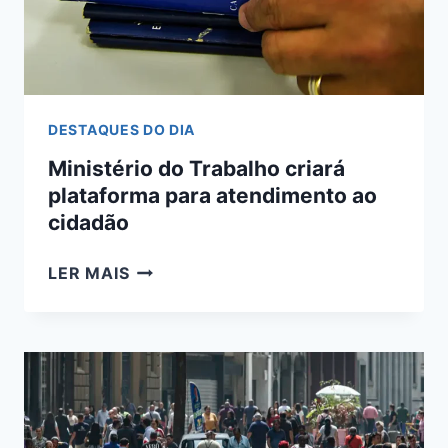
TODO
O
PAÍS
DESTAQUES DO DIA
Ministério do Trabalho criará
plataforma para atendimento ao
cidadão
MINISTÉRIO
LER MAIS
DO
TRABALHO
CRIARÁ
PLATAFORMA
PARA
ATENDIMENTO
AO