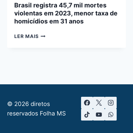
Brasil registra 45,7 mil mortes
violentas em 2023, menor taxa de
homicídios em 31 anos
BRASIL
LER MAIS
REGISTRA
45,7
MIL
MORTES
VIOLENTAS
EM
2023,
MENOR
TAXA
© 2026 diretos
DE
reservados Folha MS
HOMICÍDIOS
EM
31