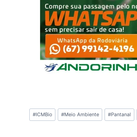
Tags
#
ICMBio
#
Meio Ambiente
#
Pantanal
do
Post: