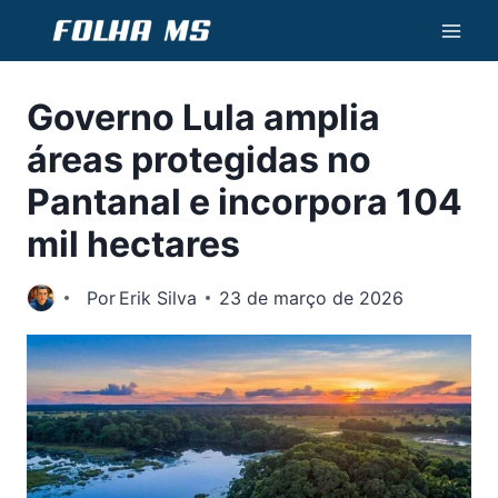
Pular
para
o
Governo Lula amplia
Conteúdo
áreas protegidas no
Pantanal e incorpora 104
mil hectares
Por
Erik Silva
23 de março de 2026