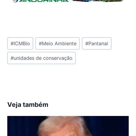
Tags
#
ICMBio
#
Meio Ambiente
#
Pantanal
do
#
unidades de conservação
Post:
Veja também