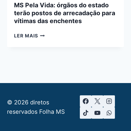
MS Pela Vida: órgãos do estado
terão postos de arrecadação para
vítimas das enchentes
MS
LER MAIS
PELA
VIDA:
ÓRGÃOS
DO
ESTADO
TERÃO
POSTOS
DE
ARRECADAÇÃO
© 2026 diretos
PARA
reservados Folha MS
VÍTIMAS
DAS
ENCHENTES