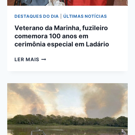
DESTAQUES DO DIA
|
ÚLTIMAS NOTÍCIAS
Veterano da Marinha, fuzileiro
comemora 100 anos em
cerimônia especial em Ladário
VETERANO
LER MAIS
DA
MARINHA,
FUZILEIRO
COMEMORA
100
ANOS
EM
CERIMÔNIA
ESPECIAL
EM