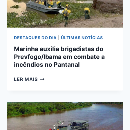
LADÁRIO
DESTAQUES DO DIA
|
ÚLTIMAS NOTÍCIAS
Marinha auxilia brigadistas do
Prevfogo/Ibama em combate a
incêndios no Pantanal
MARINHA
LER MAIS
AUXILIA
BRIGADISTAS
DO
PREVFOGO/IBAMA
EM
COMBATE
A