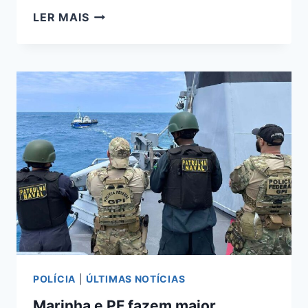
COOPERAÇÃO
LER MAIS
ENTRE
SES,
MARINHA
E
FRIOCRUZ
VAI
MONITORAR
SAÚDE
DE
RIBEIRINHOS
DE
MS
POLÍCIA
|
ÚLTIMAS NOTÍCIAS
Marinha e PF fazem maior