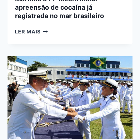
apreensão de cocaína já
registrada no mar brasileiro
MARINHA
LER MAIS
E
PF
FAZEM
MAIOR
APREENSÃO
DE
COCAÍNA
JÁ
REGISTRADA
NO
MAR
BRASILEIRO