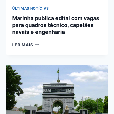
ÚLTIMAS NOTÍCIAS
Marinha publica edital com vagas
para quadros técnico, capelães
navais e engenharia
MARINHA
LER MAIS
PUBLICA
EDITAL
COM
VAGAS
PARA
QUADROS
TÉCNICO,
CAPELÃES
NAVAIS
E
ENGENHARIA