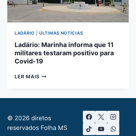
LADÁRIO
|
ÚLTIMAS NOTÍCIAS
Ladário: Marinha informa que 11
militares testaram positivo para
Covid-19
LADÁRIO:
LER MAIS
MARINHA
INFORMA
QUE
11
MILITARES
© 2026 diretos
TESTARAM
reservados Folha MS
POSITIVO
PARA