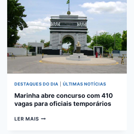
FIRMAM
ACORDO
PARA
PRESTAR
ASSISTÊNCIA
À
POPULAÇÃO
RIBEIRINHA
DESTAQUES DO DIA
|
ÚLTIMAS NOTÍCIAS
Marinha abre concurso com 410
vagas para oficiais temporários
MARINHA
LER MAIS
ABRE
CONCURSO