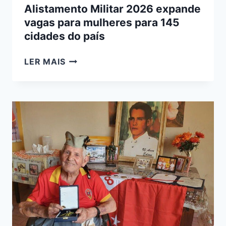
Alistamento Militar 2026 expande
vagas para mulheres para 145
cidades do país
ALISTAMENTO
LER MAIS
MILITAR
2026
EXPANDE
VAGAS
PARA
MULHERES
PARA
145
CIDADES
DO
PAÍS