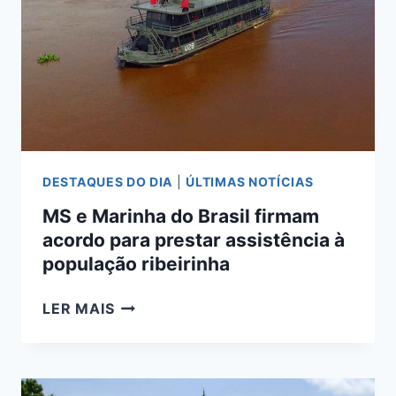
INCÊNDIOS
NO
PANTANAL
DESTAQUES DO DIA
|
ÚLTIMAS NOTÍCIAS
MS e Marinha do Brasil firmam
acordo para prestar assistência à
população ribeirinha
MS
LER MAIS
E
MARINHA
DO
BRASIL