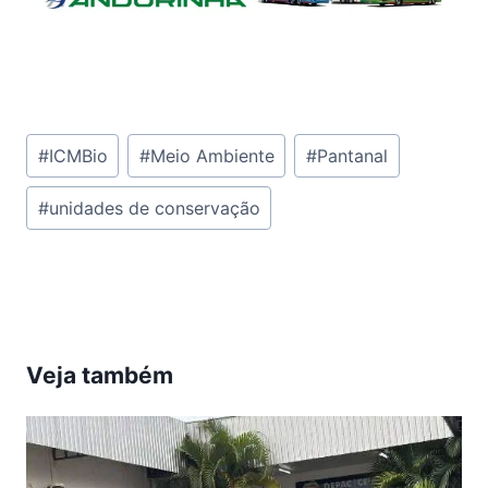
Tags
#
ICMBio
#
Meio Ambiente
#
Pantanal
do
#
unidades de conservação
Post:
Veja também