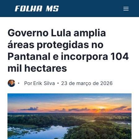
Pular
para
o
Governo Lula amplia
Conteúdo
áreas protegidas no
Pantanal e incorpora 104
mil hectares
Por
Erik Silva
23 de março de 2026