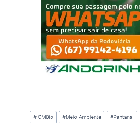
Tags
#
ICMBio
#
Meio Ambiente
#
Pantanal
do
Post: