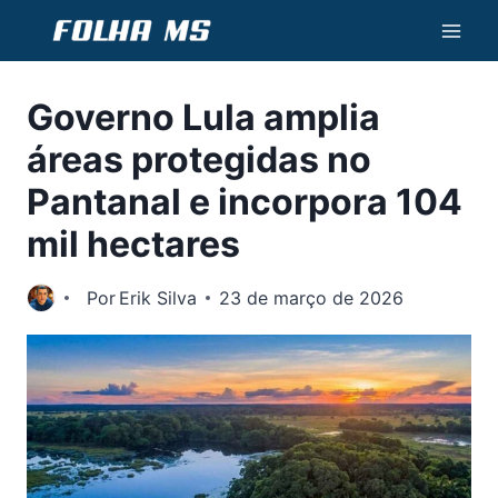
Pular
para
o
Governo Lula amplia
Conteúdo
áreas protegidas no
Pantanal e incorpora 104
mil hectares
Por
Erik Silva
23 de março de 2026