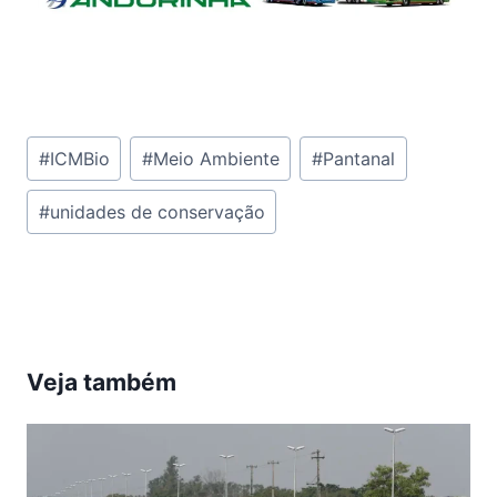
Tags
#
ICMBio
#
Meio Ambiente
#
Pantanal
do
#
unidades de conservação
Post:
Veja também