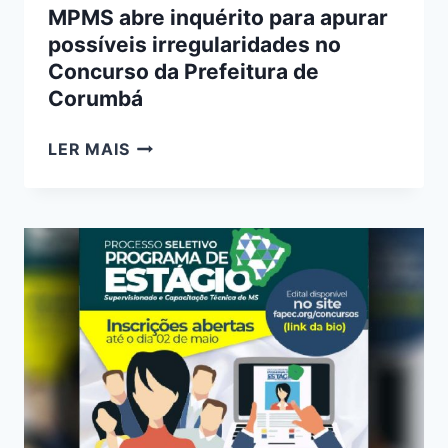
MPMS abre inquérito para apurar
possíveis irregularidades no
Concurso da Prefeitura de
Corumbá
MPMS
LER MAIS
ABRE
INQUÉRITO
PARA
APURAR
POSSÍVEIS
IRREGULARIDADES
NO
CONCURSO
DA
PREFEITURA
DE
CORUMBÁ