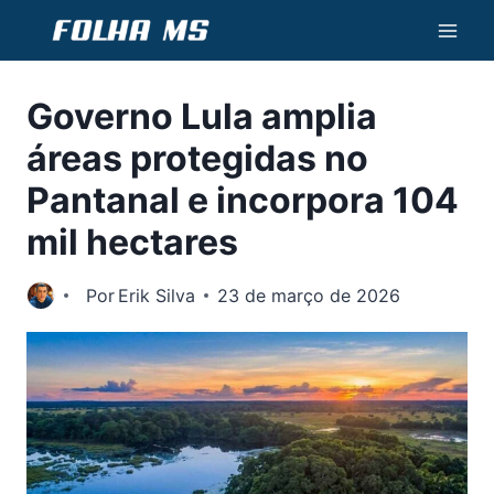
Pular
para
o
Governo Lula amplia
Conteúdo
áreas protegidas no
Pantanal e incorpora 104
mil hectares
Por
Erik Silva
23 de março de 2026