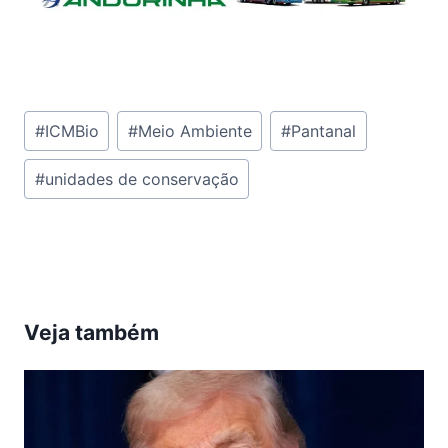
Tags
#
ICMBio
#
Meio Ambiente
#
Pantanal
do
#
unidades de conservação
Post:
Veja também