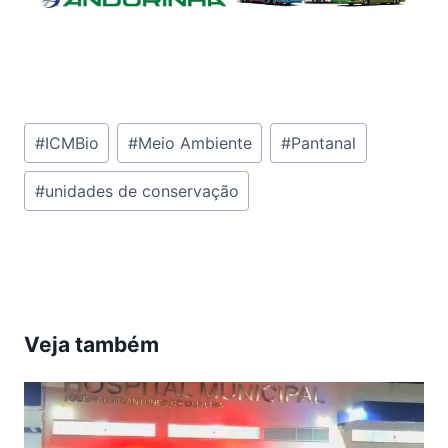
Tags
#
ICMBio
#
Meio Ambiente
#
Pantanal
do
#
unidades de conservação
Post:
Veja também