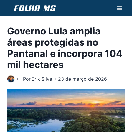
Pular
para
o
Governo Lula amplia
Conteúdo
áreas protegidas no
Pantanal e incorpora 104
mil hectares
Por
Erik Silva
23 de março de 2026