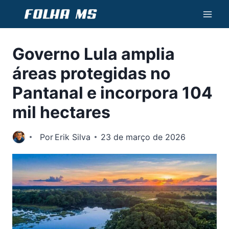
Pular
para
o
Governo Lula amplia
Conteúdo
áreas protegidas no
Pantanal e incorpora 104
mil hectares
Por
Erik Silva
23 de março de 2026