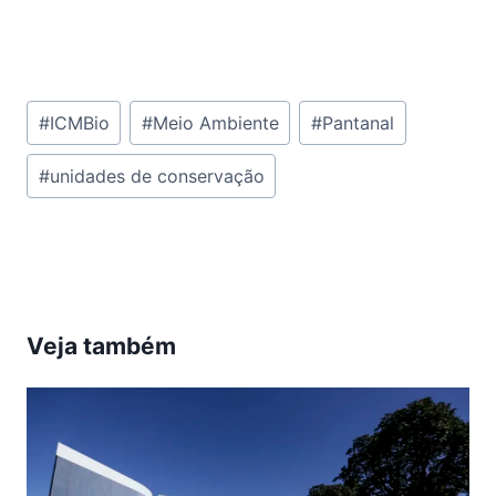
Tags
#
ICMBio
#
Meio Ambiente
#
Pantanal
do
#
unidades de conservação
Post:
Veja também