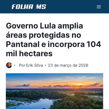
Pular
para
o
Governo Lula amplia
Conteúdo
áreas protegidas no
Pantanal e incorpora 104
mil hectares
Por
Erik Silva
23 de março de 2026