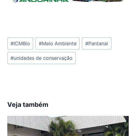
Tags
#
ICMBio
#
Meio Ambiente
#
Pantanal
do
#
unidades de conservação
Post:
Veja também