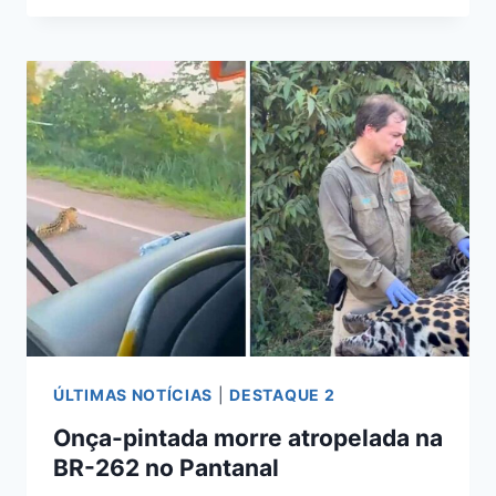
FERIDO
APÓS
SER
ATINGIDO
POR
CAMINHONETE
EM
CORUMBÁ
ÚLTIMAS NOTÍCIAS
|
DESTAQUE 2
Onça-pintada morre atropelada na
BR-262 no Pantanal