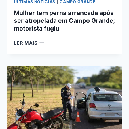
ÚLTIMAS NOTÍCIAS
|
CAMPO GRANDE
Mulher tem perna arrancada após
ser atropelada em Campo Grande;
motorista fugiu
MULHER
LER MAIS
TEM
PERNA
ARRANCADA
APÓS
SER
ATROPELADA
EM
CAMPO
GRANDE;
MOTORISTA
FUGIU