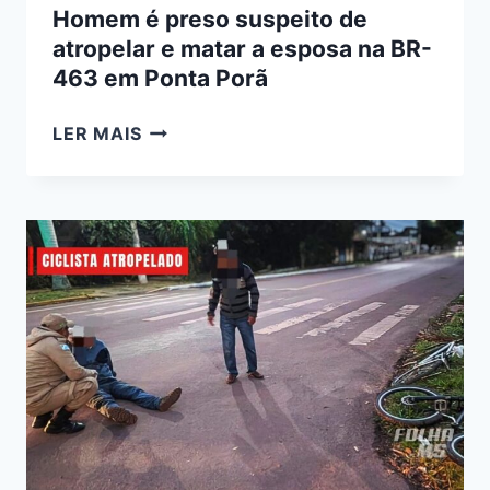
Homem é preso suspeito de
atropelar e matar a esposa na BR-
463 em Ponta Porã
HOMEM
LER MAIS
É
PRESO
SUSPEITO
DE
ATROPELAR
E
MATAR
A
ESPOSA
NA
BR-
463
EM