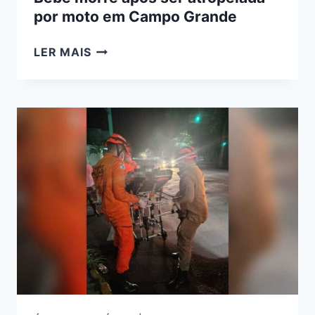
por moto em Campo Grande
BEBÊ
LER MAIS
MORRE
APÓS
SER
ATROPELADA
POR
MOTO
EM
CAMPO
GRANDE