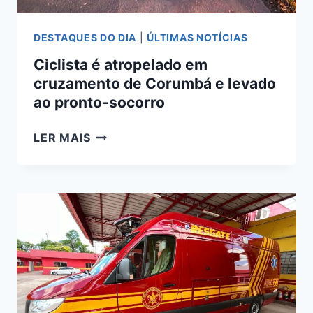
PONTA
PORÃ
DESTAQUES DO DIA
|
ÚLTIMAS NOTÍCIAS
Ciclista é atropelado em
cruzamento de Corumbá e levado
ao pronto-socorro
CICLISTA
LER MAIS
É
ATROPELADO
EM
CRUZAMENTO
DE
CORUMBÁ
E
LEVADO
AO
PRONTO-