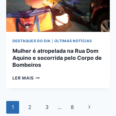
CAMPO
GRANDE
DESTAQUES DO DIA
|
ÚLTIMAS NOTÍCIAS
Mulher é atropelada na Rua Dom
Aquino e socorrida pelo Corpo de
Bombeiros
MULHER
LER MAIS
É
ATROPELADA
NA
RUA
Navegação
Página
1
2
3
…
8
DOM
da
AQUINO