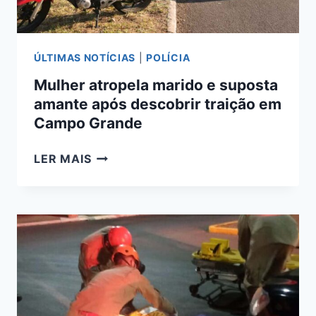
ÚLTIMAS NOTÍCIAS
|
POLÍCIA
Mulher atropela marido e suposta
amante após descobrir traição em
Campo Grande
MULHER
LER MAIS
ATROPELA
MARIDO
E
SUPOSTA
AMANTE
APÓS
DESCOBRIR
TRAIÇÃO
EM