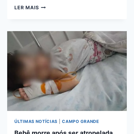
ONÇA-
LER MAIS
PINTADA
MORRE
ATROPELADA
NA
BR-
262
NO
PANTANAL
ÚLTIMAS NOTÍCIAS
|
CAMPO GRANDE
Bebê morre após ser atropelada