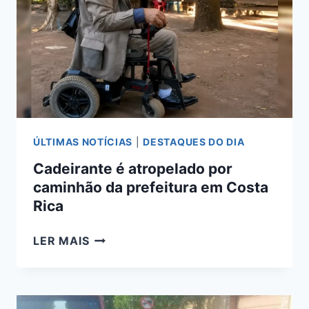
APÓS
SER
ATROPELADA
EM
CORUMBÁ
ÚLTIMAS NOTÍCIAS
|
DESTAQUES DO DIA
Cadeirante é atropelado por
caminhão da prefeitura em Costa
Rica
CADEIRANTE
LER MAIS
É
ATROPELADO
POR
CAMINHÃO