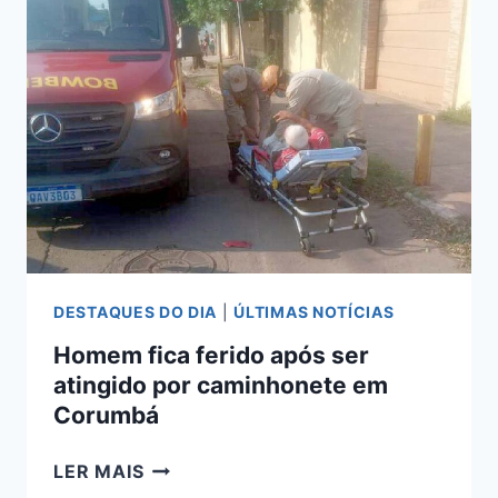
DA
PREFEITURA
EM
COSTA
RICA
DESTAQUES DO DIA
|
ÚLTIMAS NOTÍCIAS
Homem fica ferido após ser
atingido por caminhonete em
Corumbá
HOMEM
LER MAIS
FICA