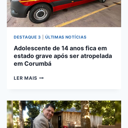
SOCORRO
DESTAQUE 3
|
ÚLTIMAS NOTÍCIAS
Adolescente de 14 anos fica em
estado grave após ser atropelada
em Corumbá
ADOLESCENTE
LER MAIS
DE
14
ANOS
FICA
EM
ESTADO
GRAVE